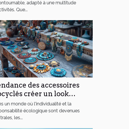
ontournable, adapté à une multitude
tivités. Que...
ndance des accessoires
cyclés créer un look
ique avec un impact
s un monde où l'individualité et la
sitif
ponsabilité écologique sont devenues
rales, les...