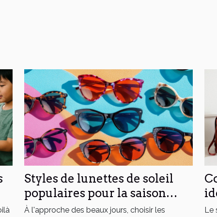
s
Styles de lunettes de soleil
Co
populaires pour la saison
id
estivale
ilà
À l'approche des beaux jours, choisir les
Le 