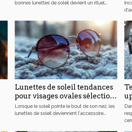
bonnes lunettes de soleil devient un rituel...
inc
d'ac
Lunettes de soleil tendances
Te
pour visages ovales sélection
up
stratégique pour chaque
un
Lorsque le soleil pointe le bout de son nez, les
Dan
saison
po
lunettes de soleil deviennent l'accessoire...
res
cent