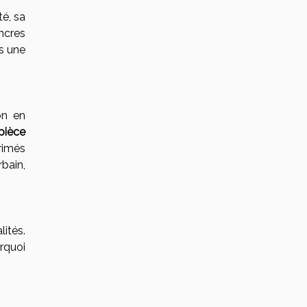
é, sa
encres
ns une
on en
pièce
rimés
bain,
lités.
rquoi