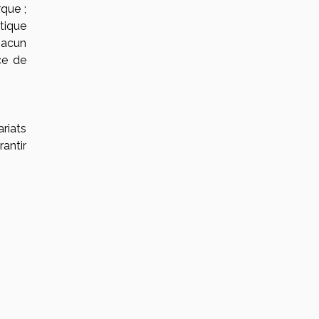
que ;
tique
chacun
ce de
riats
antir