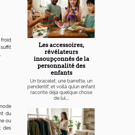
 froid
Les accessoires,
suffit
révélateurs
.
insoupçonnés de la
personnalité des
enfants
Un bracelet, une barrette, un
pendentif, et voilà qu’un enfant
raconte déjà quelque chose
de lui....
 mode
nt du
he ou
t des