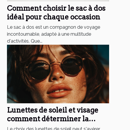
Comment choisir le sac à dos
idéal pour chaque occasion
Le sac à dos est un compagnon de voyage
incontournable, adapté à une multitude
d'activités. Que...
Lunettes de soleil et visage
comment déterminer la
forme idéale pour votre
Le choix des lunettes de soleil peut s'avérer