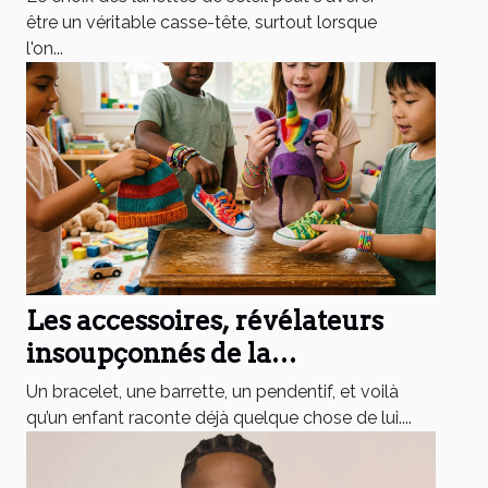
morphologie
être un véritable casse-tête, surtout lorsque
l'on...
Les accessoires, révélateurs
insoupçonnés de la
personnalité des enfants
Un bracelet, une barrette, un pendentif, et voilà
qu’un enfant raconte déjà quelque chose de lui....