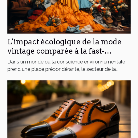
L'impact écologique de la mode
vintage comparée à la fast-
fashion
Dans un monde où la conscience environnementale
prend une place prépondérante, le secteur de la...