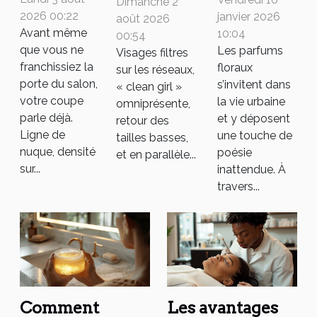
Dimanche 2
cheveux
floraux
codes,
2026 00:22
janvier 2026
août 2026
dit à
Avant même
captent-
10:04
mythes et
00:54
que vous ne
Les parfums
Visages filtres
votre
ils
influences
franchissiez la
floraux
sur les réseaux,
coiffeur
l'essence
mode
porte du salon,
s’invitent dans
« clean girl »
avant
des villes
votre coupe
la vie urbaine
omniprésente,
même
modernes
parle déjà.
et y déposent
retour des
Ligne de
une touche de
votre
?
tailles basses,
nuque, densité
poésie
et en parallèle...
rendez-
sur...
inattendue. À
vous
travers...
Comment
Les avantages