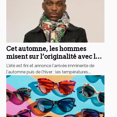
Cet automne, les hommes
misent sur l’originalité avec les
chèches de Monsieur Charli !
L'été est fini et annonce l'arrivée imminente de
l'automne puis de l'hiver ; les températures...