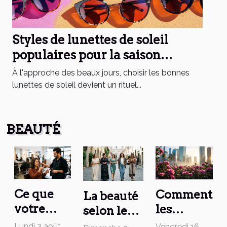
Styles de lunettes de soleil
populaires pour la saison
estivale
À l'approche des beaux jours, choisir les bonnes
lunettes de soleil devient un rituel...
BEAUTÉ
Ce que
Comment
La beauté
votre
les
selon les
coupe de
parfums
époques :
Lundi 3 août
Vendredi 16