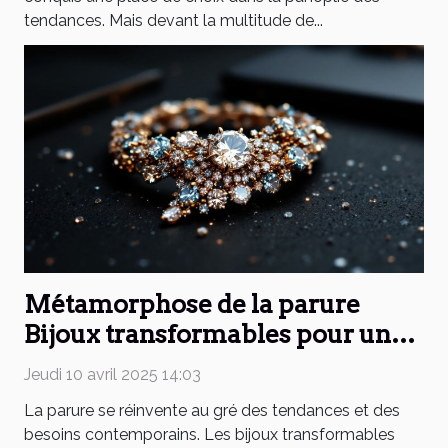
tendances. Mais devant la multitude de...
Métamorphose de la parure
Bijoux transformables pour une
mode versatile
Jeudi 10 avril 2025 14:03
La parure se réinvente au gré des tendances et des
besoins contemporains. Les bijoux transformables