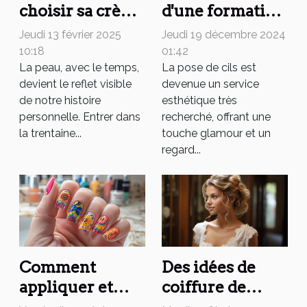
choisir sa crème
d'une formation
anti-âge dans la
certifiante en
Jeudi 13 février 2025
Jeudi 19 décembre 2024
trentaine pour
pose de cils
10:18
01:42
une peau
La peau, avec le temps,
pour votre
La pose de cils est
devient le reflet visible
devenue un service
éclatante
carrière
de notre histoire
esthétique très
personnelle. Entrer dans
recherché, offrant une
la trentaine...
touche glamour et un
regard...
Des idées de
Comment
coiffure de
appliquer et
mariage pour
retirer