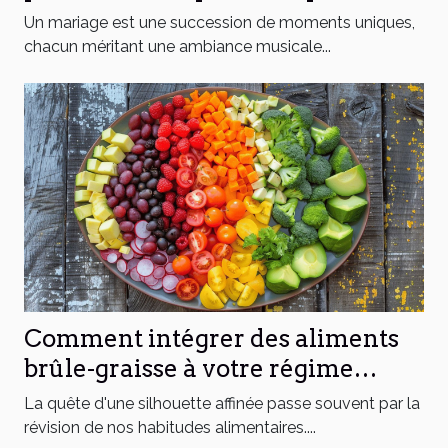
moment du mariage
Un mariage est une succession de moments uniques,
chacun méritant une ambiance musicale...
Comment intégrer des aliments
brûle-graisse à votre régime
quotidien
La quête d'une silhouette affinée passe souvent par la
révision de nos habitudes alimentaires....