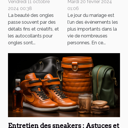
Mardi 20 février 2024
Vendredi 11 octobre
sublimer votre
facilement des
01:06
2024 00:38
look nuptial
Le jour du mariage est
autocollants
La beauté des ongles
l'un des événements les
passe souvent par des
pour ongles
plus importants dans la
détails fins et créatifs, et
vie de nombreuses
les autocollants pour
personnes. En ce...
ongles sont...
Entretien des sneakers : Astuces et