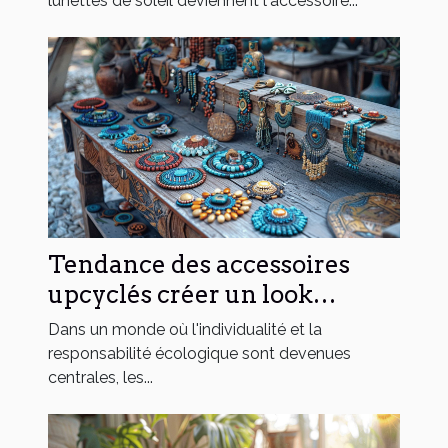
saison
lunettes de soleil deviennent l'accessoire...
Tendance des accessoires
upcyclés créer un look
unique avec un impact positif
Dans un monde où l'individualité et la
responsabilité écologique sont devenues
centrales, les...