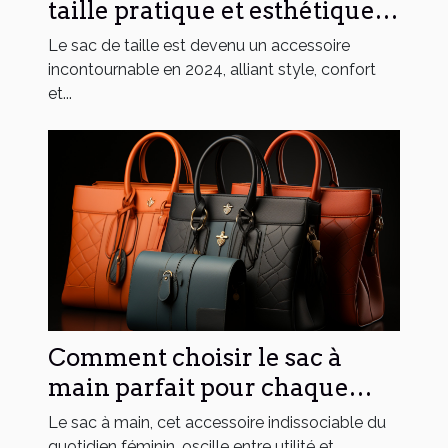
taille pratique et esthétique
de cette marque française !
Le sac de taille est devenu un accessoire
incontournable en 2024, alliant style, confort
et...
Comment choisir le sac à
main parfait pour chaque
occasion : du travail aux
Le sac à main, cet accessoire indissociable du
soirées
quotidien féminin, oscille entre utilité et...