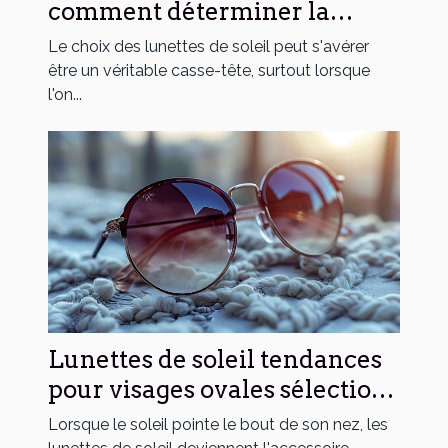
comment déterminer la
forme idéale pour votre
Le choix des lunettes de soleil peut s'avérer
morphologie
être un véritable casse-tête, surtout lorsque
l'on...
Lunettes de soleil tendances
pour visages ovales sélection
stratégique pour chaque
Lorsque le soleil pointe le bout de son nez, les