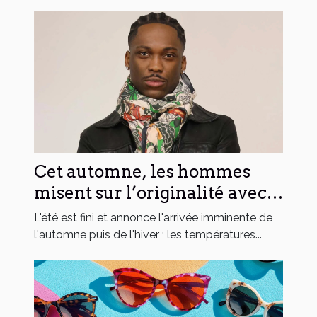
Cet automne, les hommes
misent sur l’originalité avec
les chèches de Monsieur
L'été est fini et annonce l'arrivée imminente de
Charli !
l'automne puis de l'hiver ; les températures...