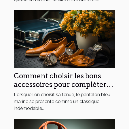
Comment choisir les bons
accessoires pour compléter
un ensemble avec un
Lorsque l'on choisit sa tenue, le pantalon bleu
pantalon bleu marine ?
marine se présente comme un classique
indémodable...