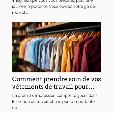
Imaginez que vous vous préparez pour une
journée importante. Vous ouvrez votre garde-
robe et...
Comment prendre soin de vos
vêtements de travail pour
prolonger leur durée de vie
La première impression compte toujours dans
le monde du travail, et une partie importante
de...