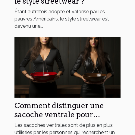
le style streetwear ?
Étant autrefois adopté et valorisé par les
pauvres Américains, le style streetwear est
devenu une...
Comment distinguer une
sacoche ventrale pour
homme de celle pour femme
Les sacoches ventrales sont de plus en plus
?
utilisées par les personnes qui recherchent un