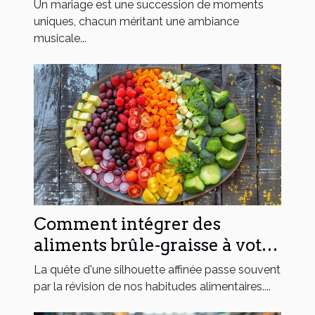
moment du mariage
Un mariage est une succession de moments
uniques, chacun méritant une ambiance
musicale...
Comment intégrer des
aliments brûle-graisse à votre
régime quotidien
La quête d'une silhouette affinée passe souvent
par la révision de nos habitudes alimentaires....