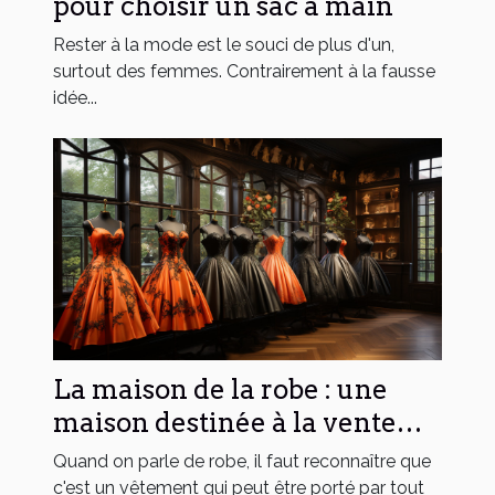
pour choisir un sac à main
Rester à la mode est le souci de plus d'un,
surtout des femmes. Contrairement à la fausse
idée...
La maison de la robe : une
maison destinée à la vente
des variétés de robes
Quand on parle de robe, il faut reconnaître que
c'est un vêtement qui peut être porté par tout